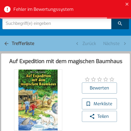
Bibliotheksverbund Aargau - Suche
Fehler im Bewertungssystem
Suchbegriff(e) eingeben
Trefferliste
Zurück
Nächste
Auf Expedition mit dem magischen Baumhaus
Bewerten
Merkliste
Teilen