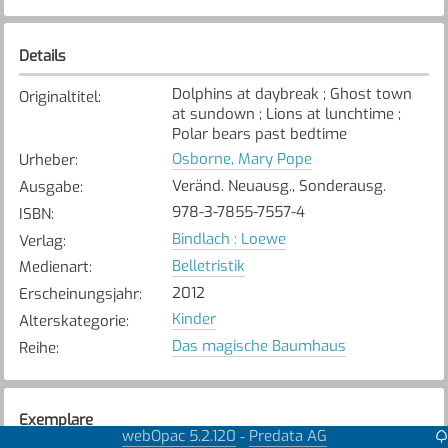
Details
Dolphins at daybreak ; Ghost town
Originaltitel
:
at sundown ; Lions at lunchtime ;
Polar bears past bedtime
Osborne, Mary Pope
Urheber
:
Veränd. Neuausg., Sonderausg.
Ausgabe
:
978-3-7855-7557-4
ISBN
:
Bindlach : Loewe
Verlag
:
Belletristik
Medienart
:
2012
Erscheinungsjahr
:
Kinder
Alterskategorie
:
Das magische Baumhaus
Reihe
:
Exemplare
webOpac 5.2.120
Predata AG
-