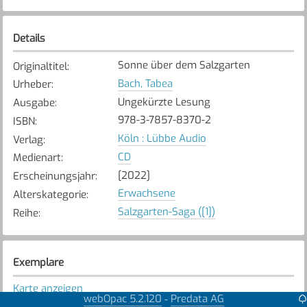
Details
Sonne über dem Salzgarten
Originaltitel
:
Bach, Tabea
Urheber
:
Ungekürzte Lesung
Ausgabe
:
978-3-7857-8370-2
ISBN
:
Köln : Lübbe Audio
Verlag
:
CD
Medienart
:
[2022]
Erscheinungsjahr
:
Erwachsene
Alterskategorie
:
Salzgarten-Saga ([1])
Reihe
:
Exemplare
Karte anzeigen
webOpac 5.2.120
Predata AG
-