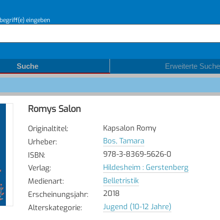
begriff(e) eingeben
Suche
Erweiterte Suche
Romys Salon
Kapsalon Romy
Originaltitel
:
Bos, Tamara
Urheber
:
978-3-8369-5626-0
ISBN
:
Hildesheim : Gerstenberg
Verlag
:
Belletristik
Medienart
:
2018
Erscheinungsjahr
:
Jugend (10-12 Jahre)
Alterskategorie
: