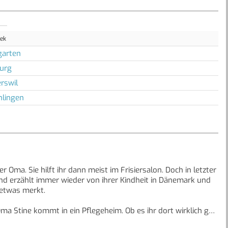
hek
arten
urg
rswil
lingen
r Oma. Sie hilft ihr dann meist im Frisiersalon. Doch in letzter
h und erzählt immer wieder von ihrer Kindheit in Dänemark und
 etwas merkt.
a Stine kommt in ein Pflegeheim. Ob es ihr dort wirklich gut
al mit ihr an den Strand ihrer Kindheit führe.