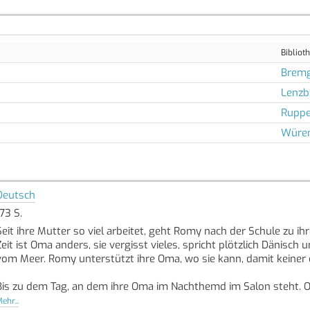
Bibliot
Bremg
Lenzb
Ruppe
Würen
Deutsch
173 S.
Seit ihre Mutter so viel arbeitet, geht Romy nach der Schule zu ihre
Zeit ist Oma anders, sie vergisst vieles, spricht plötzlich Dänisc
vom Meer. Romy unterstützt ihre Oma, wo sie kann, damit keiner
Bis zu dem Tag, an dem ihre Oma im Nachthemd im Salon steht. Om
geht? Bestimmt würde sie sich riesig freuen, wenn Romy noch einm
ehr...