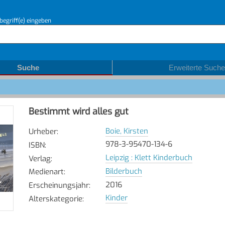
begriff(e) eingeben
Suche
Erweiterte Suche
Bestimmt wird alles gut
Boie, Kirsten
Urheber
:
978-3-95470-134-6
ISBN
:
Leipzig : Klett Kinderbuch
Verlag
:
Bilderbuch
Medienart
:
2016
Erscheinungsjahr
:
Kinder
Alterskategorie
: