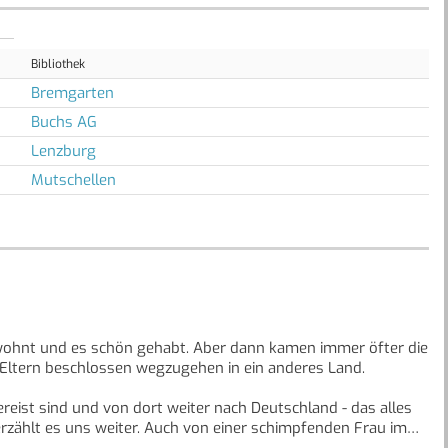
Bibliothek
Bremgarten
Buchs AG
Lenzburg
Mutschellen
wohnt und es schön gehabt. Aber dann kamen immer öfter die
ltern beschlossen wegzugehen in ein anderes Land.
gereist sind und von dort weiter nach Deutschland - das alles
erzählt es uns weiter. Auch von einer schimpfenden Frau im
 neuen Schule Rahafs Freundin wird.