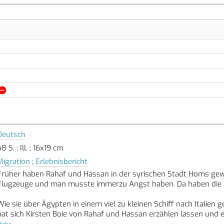
Deutsch
8 S. : Ill. ; 16x19 cm
Migration
;
Erlebnisbericht
Früher haben Rahaf und Hassan in der syrischen Stadt Homs ge
Flugzeuge und man musste immerzu Angst haben. Da haben die E
Wie sie über Ägypten in einem viel zu kleinen Schiff nach Italien 
hat sich Kirsten Boie von Rahaf und Hassan erzählen lassen und 
Zug und einem freundlichen Schaffner. Und von Emma, die in der