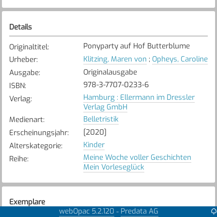
Details
Ponyparty auf Hof Butterblume
Originaltitel
:
Klitzing, Maren von
;
Opheys, Caroline
Urheber
:
Originalausgabe
Ausgabe
:
978-3-7707-0233-6
ISBN
:
Hamburg : Ellermann im Dressler
Verlag
:
Verlag GmbH
Belletristik
Medienart
:
[2020]
Erscheinungsjahr
:
Kinder
Alterskategorie
:
Meine Woche voller Geschichten
Reihe
:
Mein Vorleseglück
Exemplare
webOpac 5.2.120
Predata AG
-