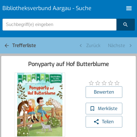
Bibliotheksverbund Aargau - Suche
Suchbegriff(e) eingeben
Trefferliste
Zurück
Nächste
Ponyparty auf Hof Butterblume
Bewerten
Merkliste
Teilen