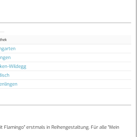
othek
mgarten
ingen
ken-Wildegg
isch
enlingen
t Flamingo" erstmals in Reihengestaltung. Für alle "Mein