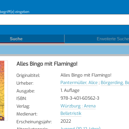
begriff(e) eingeben
Suche
Erweiterte Suche
Alles Bingo mit Flamingo!
Alles Bingo mit Flamingo!
Originaltitel
:
Pantermüller, Alice
;
Börgerding, Be
Urheber
:
1. Auflage
Ausgabe
:
978-3-401-60562-3
ISBN
:
Würzburg : Arena
Verlag
:
Belletristik
Medienart
:
2022
Erscheinungsjahr
:
Jugend (10-12 Jahre)