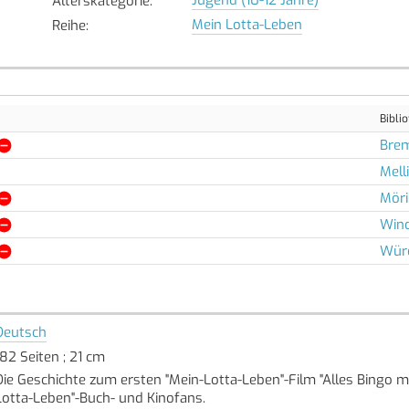
Alterskategorie
:
Mein Lotta-Leben
Reihe
:
Bibli
Bre
Mell
Möri
Wind
Wür
Deutsch
182 Seiten ; 21 cm
Die Geschichte zum ersten "Mein-Lotta-Leben"-Film "Alles Bingo mi
Lotta-Leben"-Buch- und Kinofans.