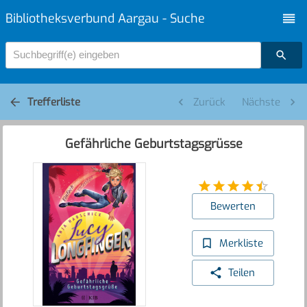
Bibliotheksverbund Aargau - Suche
Suchbegriff(e) eingeben
Trefferliste
Zurück
Nächste
Gefährliche Geburtstagsgrüsse
Bewerten
Merkliste
Teilen