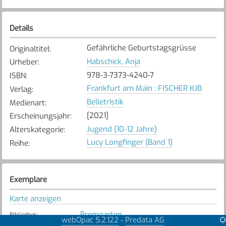
Details
Gefährliche Geburtstagsgrüsse
Originaltitel
:
Habschick, Anja
Urheber
:
978-3-7373-4240-7
ISBN
:
Frankfurt am Main : FISCHER KJB
Verlag
:
Belletristik
Medienart
:
[2021]
Erscheinungsjahr
:
Jugend (10-12 Jahre)
Alterskategorie
:
Lucy Longfinger (Band 1)
Reihe
:
Exemplare
Karte anzeigen
Bremgarten
Bibliothek
:
webOpac 5.2.122
Predata AG
-