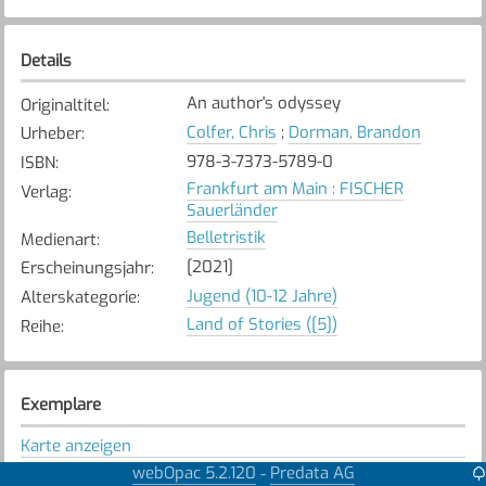
Details
An author's odyssey
Originaltitel
:
Colfer, Chris
;
Dorman, Brandon
Urheber
:
978-3-7373-5789-0
ISBN
:
Frankfurt am Main : FISCHER
Verlag
:
Sauerländer
Belletristik
Medienart
:
[2021]
Erscheinungsjahr
:
Jugend (10-12 Jahre)
Alterskategorie
:
Land of Stories ([5])
Reihe
:
Exemplare
Karte anzeigen
webOpac 5.2.120
Predata AG
-
Bremgarten
Bibliothek
: