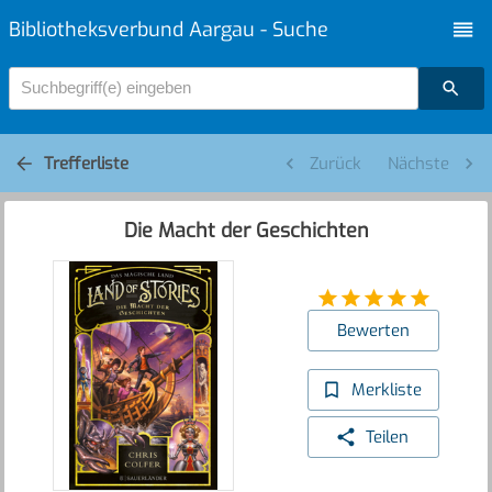
Bibliotheksverbund Aargau - Suche
Suchbegriff(e) eingeben
Trefferliste
Zurück
Nächste
Die Macht der Geschichten
Bewerten
Merkliste
Teilen