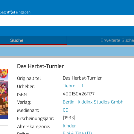
begriff(e) eingeben
Suche
Erweiterte Suche
Das Herbst-Turnier
Das Herbst-Turnier
Originaltitel
:
Tiehm, Ulf
Urheber
:
4001504261177
ISBN
:
Berlin : Kiddinx Studios Gmbh
Verlag
:
CD
Medienart
:
[1993]
Erscheinungsjahr
:
Kinder
Alterskategorie
:
Bibi & Tina (17)