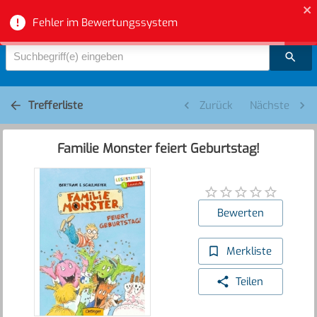
Bibliotheksverbund Aargau - Suche
Fehler im Bewertungssystem
Suchbegriff(e) eingeben
Trefferliste
Zurück
Nächste
Familie Monster feiert Geburtstag!
Bewerten
Merkliste
Teilen