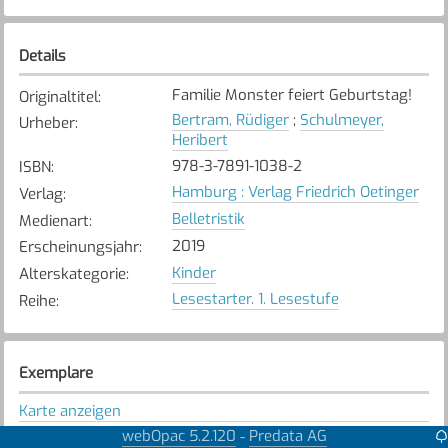
Details
Familie Monster feiert Geburtstag!
Originaltitel
:
Bertram, Rüdiger
;
Schulmeyer,
Urheber
:
Heribert
978-3-7891-1038-2
ISBN
:
Hamburg : Verlag Friedrich Oetinger
Verlag
:
Belletristik
Medienart
:
2019
Erscheinungsjahr
:
Kinder
Alterskategorie
:
Lesestarter. 1. Lesestufe
Reihe
:
Exemplare
Karte anzeigen
webOpac 5.2.120
Predata AG
-
Bremgarten
Bibliothek
: