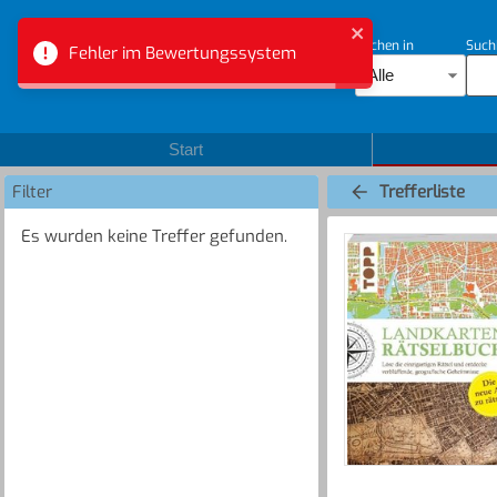
Suchen in
Such
Fehler im Bewertungssystem
Bibliotheksverbund Aargau
Alle
Start
Filter
Trefferliste
Es wurden keine Treffer gefunden.