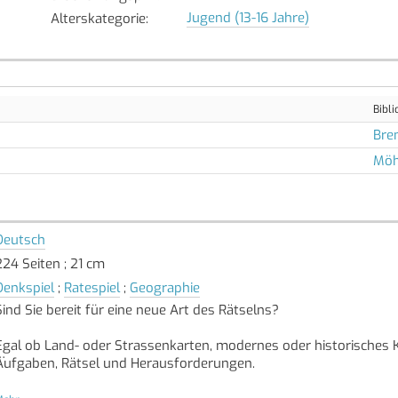
Jugend (13-16 Jahre)
Alterskategorie
:
Bibli
Bre
Möh
Deutsch
224 Seiten ; 21 cm
Denkspiel
;
Ratespiel
;
Geographie
Sind Sie bereit für eine neue Art des Rätselns?
Egal ob Land- oder Strassenkarten, modernes oder historisches Ka
Aufgaben, Rätsel und Herausforderungen.