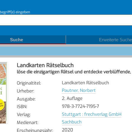
begriff(e) eingeben
Suche
Erweiterte Suche
Landkarten Rätselbuch
löse die einzigartigen Rätsel und entdecke verblüffende
Landkarten Rätselbuch
Originaltitel
:
Pautner, Norbert
Urheber
:
2. Auflage
Ausgabe
:
978-3-7724-7195-7
ISBN
:
Stuttgart : frechverlag GmbH
Verlag
:
Sachbuch
Medienart
:
2020
Erscheinungsjahr
: