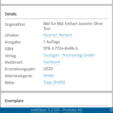
Details
Bild für Bild. Einfach basteln. Ohne
Originaltitel
:
Text
Pautner, Norbert
Urheber
:
1. Auflage
Ausgabe
:
978-3-7724-8486-5
ISBN
:
Stuttgart : frechverlag GmbH
Verlag
:
Sachbuch
Medienart
:
2020
Erscheinungsjahr
:
Kinder
Alterskategorie
:
Topp (8486)
Reihe
:
Exemplare
webOpac 5.2.120
Predata AG
-
Karte anzeigen