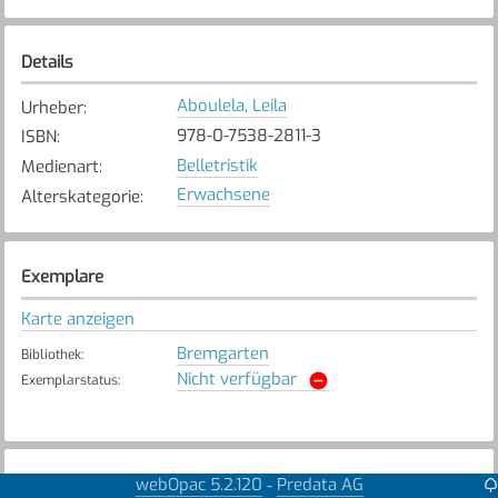
Details
Aboulela, Leila
Urheber
:
978-0-7538-2811-3
ISBN
:
Belletristik
Medienart
:
Erwachsene
Alterskategorie
:
Exemplare
Karte anzeigen
Bremgarten
Bibliothek
:
Nicht verfügbar
Exemplarstatus
:
webOpac 5.2.120
Predata AG
Weitere Details
-