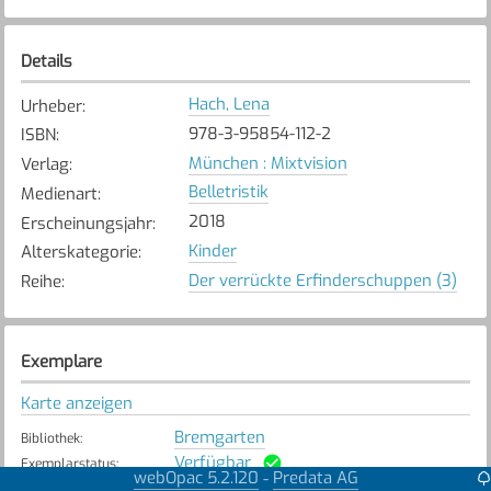
Details
Hach, Lena
Urheber
:
978-3-95854-112-2
ISBN
:
München : Mixtvision
Verlag
:
Belletristik
Medienart
:
2018
Erscheinungsjahr
:
Kinder
Alterskategorie
:
Der verrückte Erfinderschuppen (3)
Reihe
:
Exemplare
Karte anzeigen
Bremgarten
Bibliothek
:
Verfügbar
Exemplarstatus
:
webOpac 5.2.120
Predata AG
-