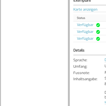
Exemplare
Karte anzeigen
Status
Verfügbar
Verfügbar
Verfügbar
Details
Sprache
:
U
Umfang
:
Fussnote
:
Inhaltsangabe
:
[
M