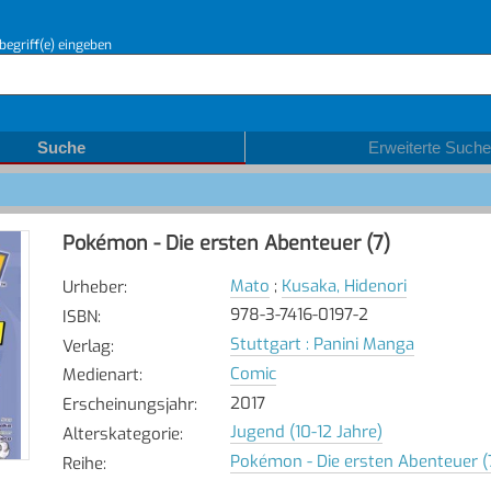
begriff(e) eingeben
Suche
Erweiterte Suche
Pokémon - Die ersten Abenteuer (7)
Mato
;
Kusaka, Hidenori
Urheber
:
978-3-7416-0197-2
ISBN
:
Stuttgart : Panini Manga
Verlag
:
Comic
Medienart
:
2017
Erscheinungsjahr
:
Jugend (10-12 Jahre)
Alterskategorie
:
Pokémon - Die ersten Abenteuer (
Reihe
: