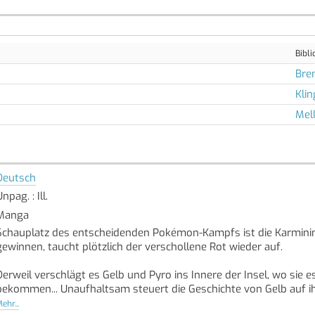
Bibli
Bre
Kli
Mel
Deutsch
npag. : Ill.
Manga
Schauplatz des entscheidenden Pokémon-Kampfs ist die Karmininse
gewinnen, taucht plötzlich der verschollene Rot wieder auf.
Derweil verschlägt es Gelb und Pyro ins Innere der Insel, wo sie e
bekommen... Unaufhaltsam steuert die Geschichte von Gelb auf i
Quelle: Buchhaus.ch, bearbeitet mit ChatGPT
]
ehr...