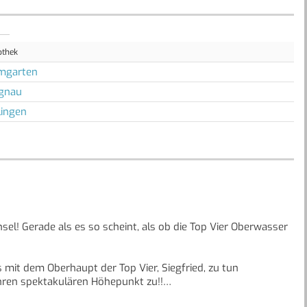
othek
mgarten
ngnau
lingen
l! Gerade als es so scheint, als ob die Top Vier Oberwasser
s mit dem Oberhaupt der Top Vier, Siegfried, zu tun
hren spektakulären Höhepunkt zu!!