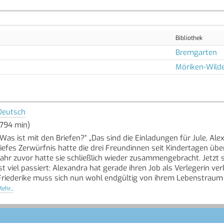
Bibliothek
Bremgarten
Möriken-Wild
Deutsch
(794 min)
„Was ist mit den Briefen?“ „Das sind die Einladungen für Jule, 
tiefes Zerwürfnis hatte die drei Freundinnen seit Kindertagen über
Jahr zuvor hatte sie schließlich wieder zusammengebracht. Jetzt 
ist viel passiert: Alexandra hat gerade ihren Job als Verlegerin ve
Friederike muss sich nun wohl endgültig von ihrem Lebenstraum 
frei, die ihrer aller Leben in gänzlich unerwartete Richtungen lenke
ehr...