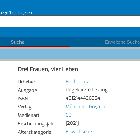
begriff(e) eingeben
Suche
Erweiterte Suche
Drei Frauen, vier Leben
Heldt, Dora
Urheber
:
Ungekürzte Lesung
Ausgabe
:
4012144426024
ISBN
:
München : Goya LiT
Verlag
:
CD
Medienart
:
[2021]
Erscheinungsjahr
:
Erwachsene
Alterskategorie
: