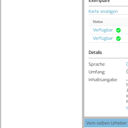
Exemplare
Karte anzeigen
Status
Verfügbar
Verfügbar
Details
Sprache
:
Umfang
:
Inhaltsangabe
:
M
Vom selben Urheber