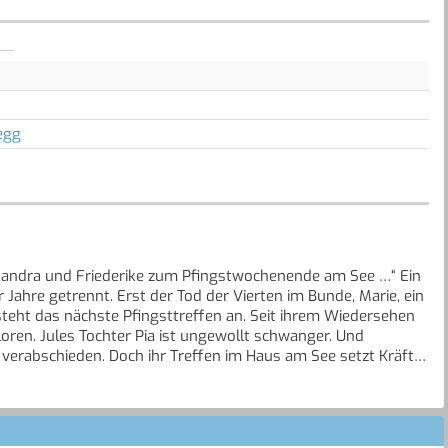
egg
Alexandra und Friederike zum Pfingstwochenende am See …“ Ein
 Jahre getrennt. Erst der Tod der Vierten im Bunde, Marie, ein
steht das nächste Pfingsttreffen an. Seit ihrem Wiedersehen
rloren. Jules Tochter Pia ist ungewollt schwanger. Und
verabschieden. Doch ihr Treffen im Haus am See setzt Kräfte
n.