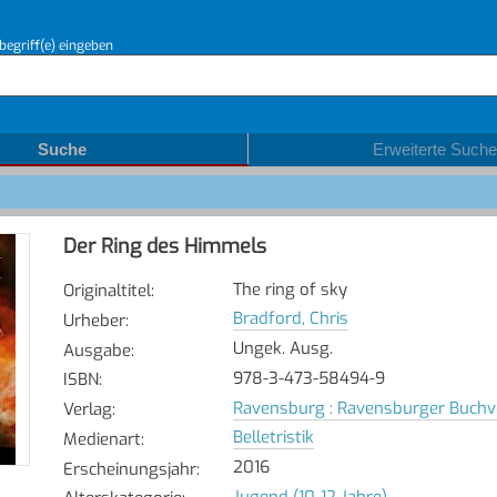
begriff(e) eingeben
Suche
Erweiterte Suche
Der Ring des Himmels
The ring of sky
Originaltitel
:
Bradford, Chris
Urheber
:
Ungek. Ausg.
Ausgabe
:
978-3-473-58494-9
ISBN
:
Ravensburg : Ravensburger Buchv
Verlag
:
Belletristik
Medienart
:
2016
Erscheinungsjahr
:
Jugend (10-12 Jahre)