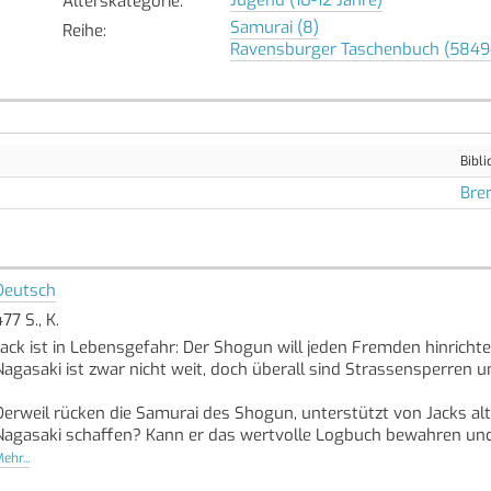
Alterskategorie
:
Samurai (8)
Reihe
:
Ravensburger Taschenbuch (5849
Bibli
Bre
Deutsch
77 S., K.
Jack ist in Lebensgefahr: Der Shogun will jeden Fremden hinricht
Nagasaki ist zwar nicht weit, doch überall sind Strassensperren 
Derweil rücken die Samurai des Shogun, unterstützt von Jacks alte
Nagasaki schaffen? Kann er das wertvolle Logbuch bewahren und 
Quelle: Buchhaus.ch, bearbeitet mit ChatGPT
]
ehr...