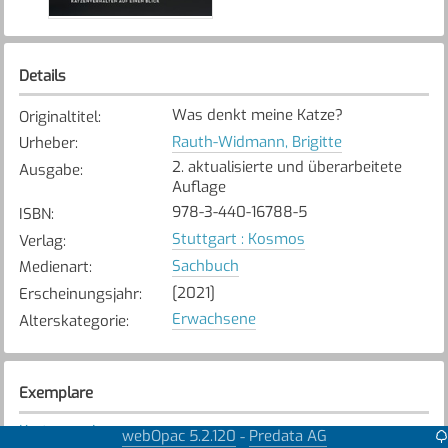
Details
Was denkt meine Katze?
Originaltitel
:
Rauth-Widmann, Brigitte
Urheber
:
2. aktualisierte und überarbeitete
Ausgabe
:
Auflage
978-3-440-16788-5
ISBN
:
Stuttgart : Kosmos
Verlag
:
Sachbuch
Medienart
:
[2021]
Erscheinungsjahr
:
Erwachsene
Alterskategorie
:
Exemplare
Karte anzeigen
webOpac 5.2.120
Predata AG
-