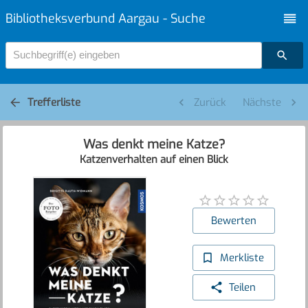
Bibliotheksverbund Aargau - Suche
Suchbegriff(e) eingeben
Trefferliste
Zurück
Nächste
Was denkt meine Katze?
Katzenverhalten auf einen Blick
Bewerten
Merkliste
Teilen