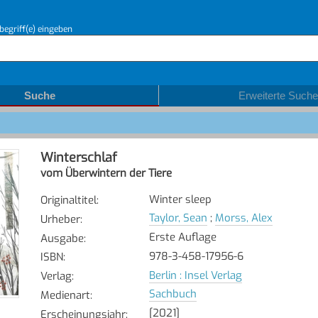
begriff(e) eingeben
Suche
Erweiterte Suche
Winterschlaf
vom Überwintern der Tiere
Winter sleep
Originaltitel
:
Taylor, Sean
;
Morss, Alex
Urheber
:
Erste Auflage
Ausgabe
:
978-3-458-17956-6
ISBN
:
Berlin : Insel Verlag
Verlag
:
Sachbuch
Medienart
:
[2021]
Erscheinungsjahr
: