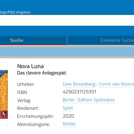
begriff(e) eingeben
Suche
Erweiterte Suche
Nova Luna
Das clevere Anlegespiel
Uwe Rosenberg
;
Corné van Moors
Urheber
:
4250231725357
ISBN
:
Berlin : Edition Spielwiese
Verlag
:
Spiel
Medienart
:
2020
Erscheinungsjahr
:
Kinder
Alterskategorie
: