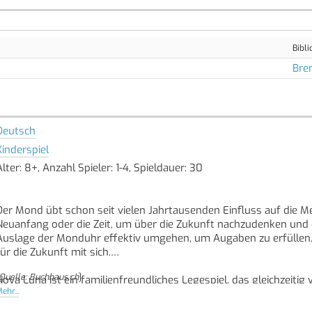
Bibli
Bre
Deutsch
Kinderspiel
Alter: 8+, Anzahl Spieler: 1-4, Spieldauer: 30
Der Mond übt schon seit vielen Jahrtausenden Einfluss auf die M
Neuanfang oder die Zeit, um über die Zukunft nachzudenken und e
Auslage der Monduhr effektiv umgehen, um Augaben zu erfüllen.
für die Zukunft mit sich.
Quelle: Buchhaus.ch
]
Nova Luna ist ein familienfreundliches Legespiel, das gleichzeitig
ehr...
macht das Spiel auch alleine spielbar.