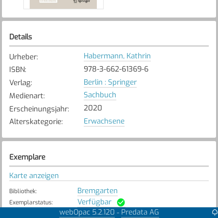
Details
Habermann, Kathrin
Urheber
:
978-3-662-61369-6
ISBN
:
Berlin : Springer
Verlag
:
Sachbuch
Medienart
:
2020
Erscheinungsjahr
:
Erwachsene
Alterskategorie
:
Exemplare
Karte anzeigen
Bremgarten
Bibliothek
:
Verfügbar
Exemplarstatus
:
webOpac 5.2.120
Predata AG
-