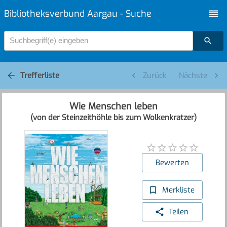
Bibliotheksverbund Aargau - Suche
Suchbegriff(e) eingeben
Trefferliste
Zurück
Nächste
Wie Menschen leben
(von der Steinzeithöhle bis zum Wolkenkratzer)
Bewerten
Merkliste
Teilen