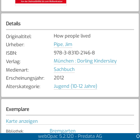
Details
How people lived
Originaltitel
:
Pipe, Jim
Urheber
:
978-3-8310-2146-8
ISBN
:
München : Dorling Kindersley
Verlag
:
Sachbuch
Medienart
:
2012
Erscheinungsjahr
:
Jugend (10-12 Jahre)
Alterskategorie
:
Exemplare
Karte anzeigen
Bremgarten
Bibliothek
:
webOpac 5.2.120
Predata AG
-
Verfügbar
Exemplarstatus
: