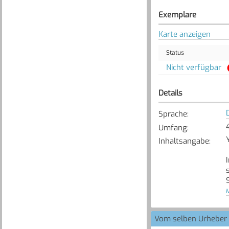
Exemplare
Karte anzeigen
Status
Nicht verfügbar
Details
Sprache
:
4
Umfang
:
Inhaltsangabe
:
[
M
Vom selben Urheber