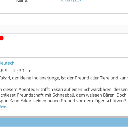
Reihe
:
Deutsch
8 S. : Ill. ; 30 cm
Yakari, der kleine Indianerjunge, ist der Freund aller Tiere und ka
In diesem Abenteuer trifft Yakari auf einen Schwarzbären, dessen 
schliesst Freundschaft mit Schneeball, dem weissen Bären. Doch 
Spur. Kann Yakari seinen neuen Freund vor dem Jäger schützen?
Quelle: Buchhaus.ch, bearbeitet mit ChatGPT
]
ehr...