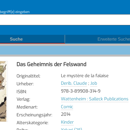
begriff(e) eingeben
Suche
Erweiterte Suche
Das Geheimnis der Felswand
Le mystère de la falaise
Originaltitel
:
Derib, Claude
;
Job
Urheber
:
978-3-89908-314-9
ISBN
:
Wattenheim : Salleck Publications
Verlag
:
Comic
Medienart
:
2014
Erscheinungsjahr
:
Kinder
Alterskategorie
:
Yakari (25)