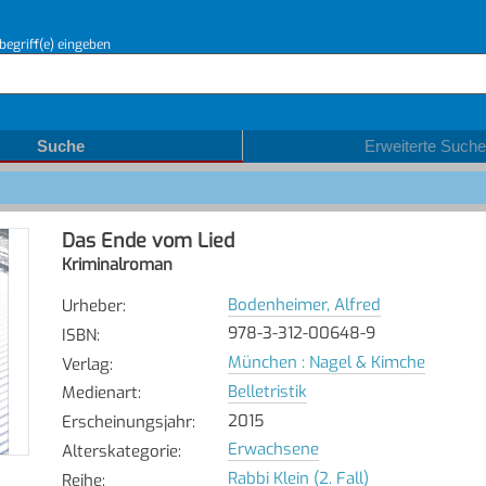
begriff(e) eingeben
Suche
Erweiterte Suche
Das Ende vom Lied
Kriminalroman
Bodenheimer, Alfred
Urheber
:
978-3-312-00648-9
ISBN
:
München : Nagel & Kimche
Verlag
:
Belletristik
Medienart
:
2015
Erscheinungsjahr
:
Erwachsene
Alterskategorie
:
Rabbi Klein (2. Fall)
Reihe
: