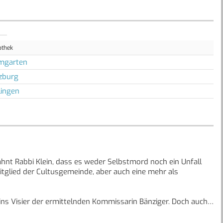
othek
mgarten
zburg
lingen
hnt Rabbi Klein, dass es weder Selbstmord noch ein Unfall
Mitglied der Cultusgemeinde, aber auch eine mehr als
ns Visier der ermittelnden Kommissarin Bänziger. Doch auch
ident der Gemeinde etwas zu verbergen? Und was hat die
besbriefe an eine Tote schrieb?