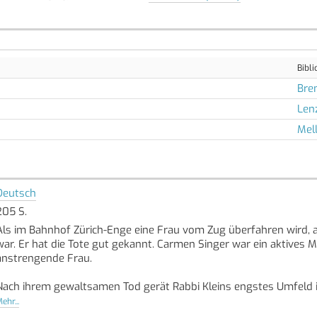
Bibli
Bre
Len
Mel
Deutsch
205 S.
Als im Bahnhof Zürich-Enge eine Frau vom Zug überfahren wird, a
war. Er hat die Tote gut gekannt. Carmen Singer war ein aktives 
anstrengende Frau.
Nach ihrem gewaltsamen Tod gerät Rabbi Kleins engstes Umfeld i
Klein ist dem Verbrechen auf der Spur: Hat der langjährige Präs
ehr...
wohlhabende Julia Scheurer mit der Sache zu tun, deren Vater Lie