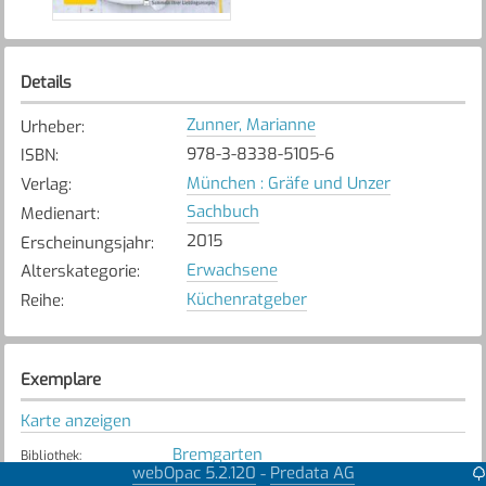
Details
Zunner, Marianne
Urheber
:
978-3-8338-5105-6
ISBN
:
München : Gräfe und Unzer
Verlag
:
Sachbuch
Medienart
:
2015
Erscheinungsjahr
:
Erwachsene
Alterskategorie
:
Küchenratgeber
Reihe
:
Exemplare
Karte anzeigen
Bremgarten
Bibliothek
:
webOpac 5.2.120
Predata AG
-
Verfügbar
Exemplarstatus
: