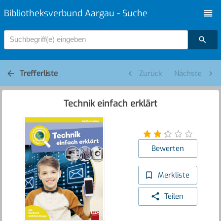
Bibliotheksverbund Aargau - Suche
Suchbegriff(e) eingeben
Trefferliste
Zurück
Nächste
Technik einfach erklärt
Bewerten
Merkliste
Teilen