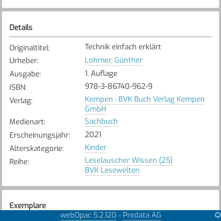
Details
Technik einfach erklärt
Originaltitel
:
Lohmer, Günther
Urheber
:
1. Auflage
Ausgabe
:
978-3-86740-962-9
ISBN
:
Kempen : BVK Buch Verlag Kempen
Verlag
:
GmbH
Sachbuch
Medienart
:
2021
Erscheinungsjahr
:
Kinder
Alterskategorie
:
Leselauscher Wissen (25)
Reihe
:
BVK Lesewelten
Exemplare
webOpac 5.2.120
Predata AG
-