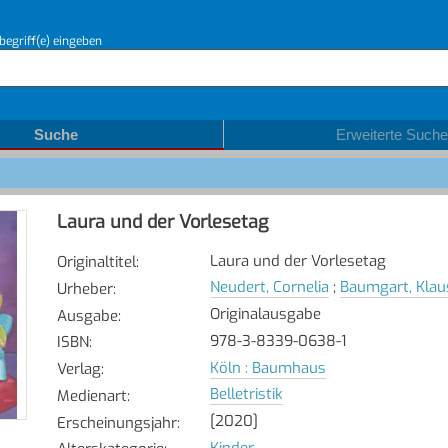
begriff(e) eingeben
Suche
Erweiterte Suche
Laura und der Vorlesetag
Laura und der Vorlesetag
Originaltitel
:
Neudert, Cornelia
;
Baumgart, Klau
Urheber
:
Originalausgabe
Ausgabe
:
978-3-8339-0638-1
ISBN
:
Köln : Baumhaus
Verlag
:
Belletristik
Medienart
:
[2020]
Erscheinungsjahr
:
Kinder