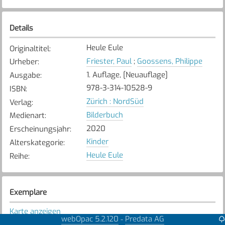
Details
Heule Eule
Originaltitel
:
Friester, Paul
;
Goossens, Philippe
Urheber
:
1. Auflage, [Neuauflage]
Ausgabe
:
978-3-314-10528-9
ISBN
:
Zürich : NordSüd
Verlag
:
Bilderbuch
Medienart
:
2020
Erscheinungsjahr
:
Kinder
Alterskategorie
:
Heule Eule
Reihe
:
Exemplare
Karte anzeigen
webOpac 5.2.120
Predata AG
-